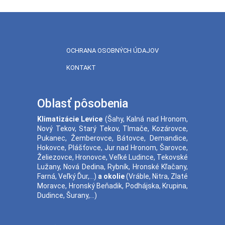
OCHRANA OSOBNÝCH ÚDAJOV
KONTAKT
Oblasť pôsobenia
Klimatizácie
Levice
(
Šahy
,
Kalná nad Hronom
,
Nový Tekov
,
Starý Tekov
,
Tlmače
,
Kozárovce
,
Pukanec
,
Žemberovce
,
Bátovce
,
Demandice
,
Hokovce
,
Plášťovce
,
Jur nad Hronom
,
Šarovce
,
Želiezovce
,
Hronovce
,
Veľké Ludince
,
Tekovské
Lužany
,
Nová Dedina
,
Rybník
,
Hronské Kľačany
,
Farná
,
Veľký Ďur
,...)
a okolie
(
Vráble
,
Nitra
,
Zlaté
Moravce
,
Hronský Beňadik
,
Podhájska
,
Krupina
,
Dudince
,
Šurany
,...)