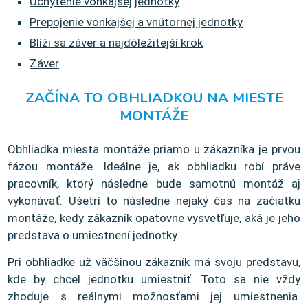
Uchytenie vonkajšej jednotky
Prepojenie vonkajšej a vnútornej jednotky
Blíži sa záver a najdôležitejší krok
Záver
ZAČÍNA TO OBHLIADKOU NA MIESTE
MONTÁŽE
Obhliadka miesta montáže priamo u zákazníka je prvou
fázou montáže. Ideálne je, ak obhliadku robí práve
pracovník, ktorý následne bude samotnú montáž aj
vykonávať. Ušetrí to následne nejaký čas na začiatku
montáže, kedy zákazník opätovne vysvetľuje, aká je jeho
predstava o umiestnení jednotky.
Pri obhliadke už väčšinou zákazník má svoju predstavu,
kde by chcel jednotku umiestniť. Toto sa nie vždy
zhoduje s reálnymi možnosťami jej umiestnenia.