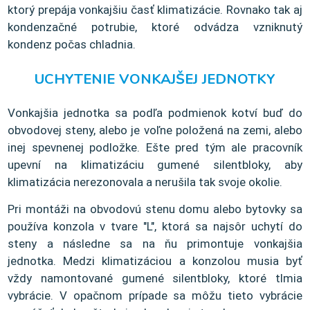
ktorý prepája vonkajšiu časť klimatizácie. Rovnako tak aj
kondenzačné potrubie, ktoré odvádza vzniknutý
kondenz počas chladnia.
UCHYTENIE VONKAJŠEJ JEDNOTKY
Vonkajšia jednotka sa podľa podmienok kotví buď do
obvodovej steny, alebo je voľne položená na zemi, alebo
inej spevnenej podložke. Ešte pred tým ale pracovník
upevní na klimatizáciu gumené silentbloky, aby
klimatizácia nerezonovala a nerušila tak svoje okolie.
Pri montáži na obvodovú stenu domu alebo bytovky sa
používa konzola v tvare "L", ktorá sa najsôr uchytí do
steny a následne sa na ňu primontuje vonkajšia
jednotka. Medzi klimatizáciou a konzolou musia byť
vždy namontované gumené silentbloky, ktoré tlmia
vybrácie. V opačnom prípade sa môžu tieto vybrácie