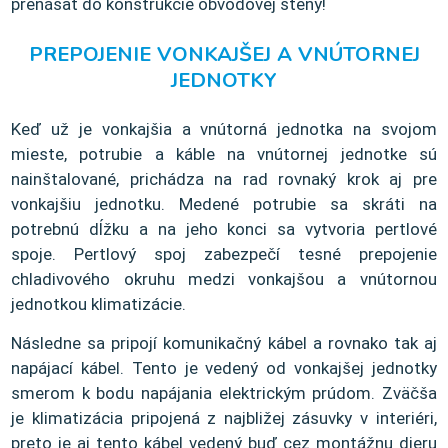
prenášať do konštrukcie obvodovej steny!
PREPOJENIE VONKAJŠEJ A VNÚTORNEJ
JEDNOTKY
Keď už je vonkajšia a vnútorná jednotka na svojom
mieste, potrubie a káble na vnútornej jednotke sú
nainštalované, prichádza na rad rovnaký krok aj pre
vonkajšiu jednotku. Medené potrubie sa skráti na
potrebnú dĺžku a na jeho konci sa vytvoria pertlové
spoje. Pertlový spoj zabezpečí tesné prepojenie
chladivového okruhu medzi vonkajšou a vnútornou
jednotkou klimatizácie.
Následne sa pripojí komunikačný kábel a rovnako tak aj
napájací kábel. Tento je vedený od vonkajšej jednotky
smerom k bodu napájania elektrickým prúdom. Zväčša
je klimatizácia pripojená z najbližej zásuvky v interiéri,
preto je aj tento kábel vedený buď cez montážnu dieru