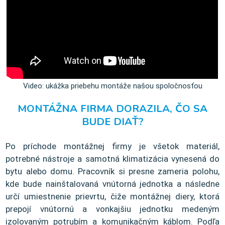
Video: ukážka priebehu montáže našou spoločnosťou
MONTÁŽNA FIRMA DORAZILA, ČO SA
BUDE DIAŤ?
Po príchode montážnej firmy je všetok materiál,
potrebné nástroje a samotná klimatizácia vynesená do
bytu alebo domu. Pracovník si presne zameria polohu,
kde bude nainštalovaná vnútorná jednotka a následne
určí umiestnenie prievrtu, čiže montážnej diery, ktorá
prepojí vnútornú a vonkajšiu jednotku medeným
izolovaným potrubím a komunikačným káblom. Podľa