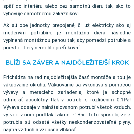
späť do interiéru, alebo cez samotnú dieru tak, ako to
vyhovuje samotnému zákazníkovi.
Ak sú obe jednotky prepojené, či už elektricky ako aj
medeným potrubím, je montážna diera následne
vyplnená montážnou penou tak, aby pomedzi potrubie a
priestor diery nemohlo prefukovať.
BLÍŽI SA ZÁVER A NAJDÔLEŽITEJŠÍ KROK
Prichádza na rad najdôležitejšia časť montáže a tou je
vákuovanie okruhu. Vákuovanie sa vykonáva s pomocou
vývevy a meracieho zariadenia, ktoré je schopné
odmerať absolútny tlak v potrubí s rozlíšením 0.1Pa!
Výveva odsaje v nainštalovanom potrubí všetok vzduch,
vytvorí v ňom podtlak takmer -1Bar. Toto spôsobí, že z
potrubia sú odsaté všetky neskondenzovateľné plyny,
najmä vzduch a vzdušná vlhkosť.