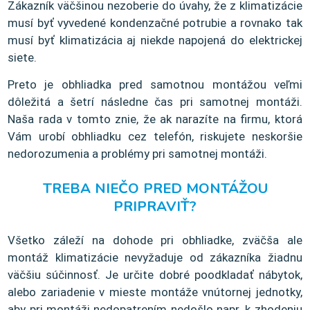
Zákazník väčšinou nezoberie do úvahy, že z klimatizácie
musí byť vyvedené kondenzačné potrubie a rovnako tak
musí byť klimatizácia aj niekde napojená do elektrickej
siete.
Preto je obhliadka pred samotnou montážou veľmi
dôležitá a šetrí následne čas pri samotnej montáži.
Naša rada v tomto znie, že ak narazíte na firmu, ktorá
Vám urobí obhliadku cez telefón, riskujete neskoršie
nedorozumenia a problémy pri samotnej montáži.
TREBA NIEČO PRED MONTÁŽOU
PRIPRAVIŤ?
Všetko záleží na dohode pri obhliadke, zväčša ale
montáž klimatizácie nevyžaduje od zákazníka žiadnu
väčšiu súčinnosť. Je určite dobré poodkladať nábytok,
alebo zariadenie v mieste montáže vnútornej jednotky,
aby pri montáži nedopatrením nedošlo napr. k zhodeniu