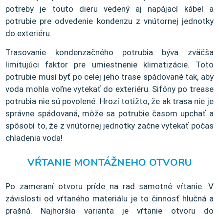
potreby je touto dieru vedený aj napájací kábel a
potrubie pre odvedenie kondenzu z vnútornej jednotky
do exteriéru.
Trasovanie kondenzačného potrubia býva zväčša
limitujúci faktor pre umiestnenie klimatizácie. Toto
potrubie musí byť po celej jeho trase spádované tak, aby
voda mohla voľne vytekať do exteriéru. Sifóny po trease
potrubia nie sú povolené. Hrozí totižto, že ak trasa nie je
správne spádovaná, môže sa potrubie časom upchať a
spôsobí to, že z vnútornej jednotky začne vytekať počas
chladenia voda!
VŔTANIE MONTÁŽNEHO OTVORU
Po zameraní otvoru príde na rad samotné vŕtanie. V
závislosti od vŕtaného materiálu je to činnosť hlučná a
prašná. Najhoršia varianta je vŕtanie otvoru do