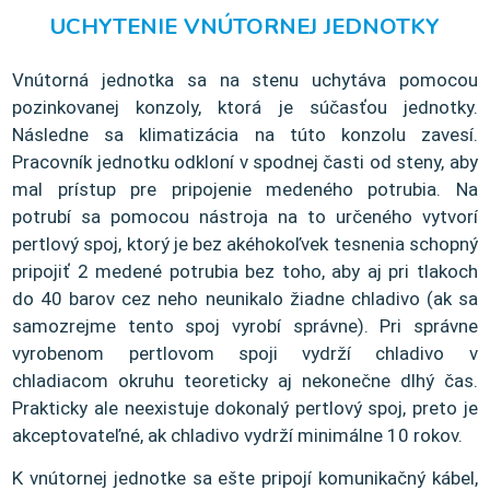
UCHYTENIE VNÚTORNEJ JEDNOTKY
Vnútorná jednotka sa na stenu uchytáva pomocou
pozinkovanej konzoly, ktorá je súčasťou jednotky.
Následne sa klimatizácia na túto konzolu zavesí.
Pracovník jednotku odkloní v spodnej časti od steny, aby
mal prístup pre pripojenie medeného potrubia. Na
potrubí sa pomocou nástroja na to určeného vytvorí
pertlový spoj, ktorý je bez akéhokoľvek tesnenia schopný
pripojiť 2 medené potrubia bez toho, aby aj pri tlakoch
do 40 barov cez neho neunikalo žiadne chladivo (ak sa
samozrejme tento spoj vyrobí správne). Pri správne
vyrobenom pertlovom spoji vydrží chladivo v
chladiacom okruhu teoreticky aj nekonečne dlhý čas.
Prakticky ale neexistuje dokonalý pertlový spoj, preto je
akceptovateľné, ak chladivo vydrží minimálne 10 rokov.
K vnútornej jednotke sa ešte pripojí komunikačný kábel,