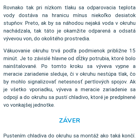
Rovnako tak pri nízkom tlaku sa odparovacia teplota
vody dostáva na hranicu mínus niekoľko desiatok
stupňov. Preto, ak by sa náhodou nejaká voda v okruhu
nachádzala, tak táto je okamžite odparená a odsatá
vývevou von, do okolitého prostredia.
Vákuovanie okruhu trvá podľa podmienok približne 15
minút. Je to závislé hlavne od dĺžky potrubia, ktoré bolo
nainštalované. Po tomto kroku sa výveva vypne a
meracie zariadenie sleduje, či v okruhu nestúpa tlak, čo
by mohlo signalizovať netesnosť pertlových spojov. Ak
je všetko vporiadku, výveva a meracie zariadenie sa
odpojí a do okruhu sa pustí chladivo, ktoré je predplnené
vo vonkajšej jednotke.
ZÁVER
Pustením chladiva do okruhu sa montáž ako taká končí.