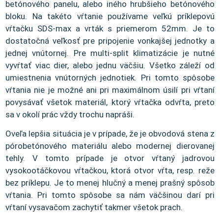
betónového panelu, alebo iného hrubšieho betónového
bloku. Na takéto vŕtanie používame veľkú príklepovú
vŕtačku SDS-max a vrták s priemerom 52mm. Je to
dostatočná veľkosť pre pripojenie vonkajšej jednotky a
jednej vnútornej. Pre multi-split klimatizácie je nutné
vyvŕtať viac dier, alebo jednu väčšiu. Všetko záleží od
umiestnenia vnútorných jednotiek. Pri tomto spôsobe
vŕtania nie je možné ani pri maximálnom úsilí pri vŕtaní
povysávať všetok materiál, ktorý vŕtačka odvŕta, preto
sa v okolí prác vždy trochu napráši.
Oveľa lepšia situácia je v prípade, že je obvodová stena z
pórobetónového materiálu alebo modernej dierovanej
tehly. V tomto prípade je otvor vŕtaný jadrovou
vysokootáčkovou vŕtačkou, ktorá otvor vŕta, resp. reže
bez príklepu. Je to menej hlučný a menej prašný spôsob
vŕtania. Pri tomto spôsobe sa nám väčšinou darí pri
vŕtaní vysavačom zachytiť takmer všetok prach.