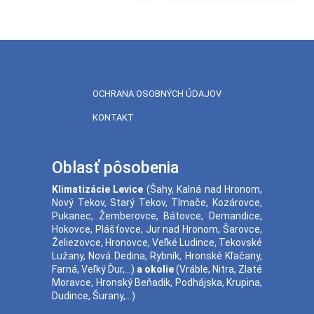
OCHRANA OSOBNÝCH ÚDAJOV
KONTAKT
Oblasť pôsobenia
Klimatizácie
Levice
(
Šahy
,
Kalná nad Hronom
,
Nový Tekov
,
Starý Tekov
,
Tlmače
,
Kozárovce
,
Pukanec
,
Žemberovce
,
Bátovce
,
Demandice
,
Hokovce
,
Plášťovce
,
Jur nad Hronom
,
Šarovce
,
Želiezovce
,
Hronovce
,
Veľké Ludince
,
Tekovské
Lužany
,
Nová Dedina
,
Rybník
,
Hronské Kľačany
,
Farná
,
Veľký Ďur
,...)
a okolie
(
Vráble
,
Nitra
,
Zlaté
Moravce
,
Hronský Beňadik
,
Podhájska
,
Krupina
,
Dudince
,
Šurany
,...)