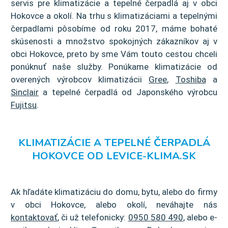
servis pre klimatizácie a tepelné čerpadlá aj v obci
Hokovce a okolí. Na trhu s klimatizáciami a tepelnými
čerpadlami pôsobíme od roku 2017, máme bohaté
skúsenosti a množstvo spokojných zákazníkov aj v
obci Hokovce, preto by sme Vám touto cestou chceli
ponúknuť naše služby. Ponúkame klimatizácie od
overených výrobcov klimatizácii
Gree
,
Toshiba
a
Sinclair
a tepelné čerpadlá od Japonského výrobcu
Fujitsu
.
KLIMATIZÁCIE A TEPELNÉ ČERPADLÁ
HOKOVCE OD LEVICE-KLIMA.SK
Ak hľadáte klimatizáciu do domu, bytu, alebo do firmy
v obci Hokovce, alebo okolí, neváhajte nás
kontaktovať
, či už telefonicky:
0950 580 490
, alebo e-