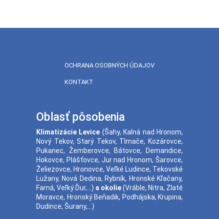
OCHRANA OSOBNÝCH ÚDAJOV
KONTAKT
Oblasť pôsobenia
Klimatizácie
Levice
(
Šahy
,
Kalná nad Hronom
,
Nový Tekov
,
Starý Tekov
,
Tlmače
,
Kozárovce
,
Pukanec
,
Žemberovce
,
Bátovce
,
Demandice
,
Hokovce
,
Plášťovce
,
Jur nad Hronom
,
Šarovce
,
Želiezovce
,
Hronovce
,
Veľké Ludince
,
Tekovské
Lužany
,
Nová Dedina
,
Rybník
,
Hronské Kľačany
,
Farná
,
Veľký Ďur
,...)
a okolie
(
Vráble
,
Nitra
,
Zlaté
Moravce
,
Hronský Beňadik
,
Podhájska
,
Krupina
,
Dudince
,
Šurany
,...)