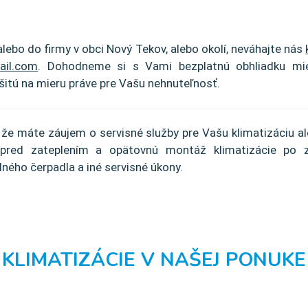
alebo do firmy v obci Nový Tekov, alebo okolí, neváhajte nás
ail.com
. Dohodneme si s Vami bezplatnú obhliadku mi
itú na mieru práve pre Vašu nehnuteľnosť.
, že máte záujem o servisné služby pre Vašu klimatizáciu al
 pred zateplením a opätovnú montáž klimatizácie po za
lného čerpadla a iné servisné úkony.
KLIMATIZÁCIE V NAŠEJ PONUKE