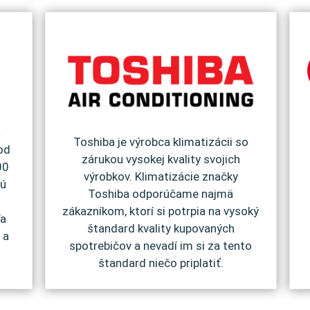
a
Toshiba je výrobca klimatizácii so
od
zárukou vysokej kvality svojich
00
výrobkov. Klimatizácie značky
jú
Toshiba odporúčame najmä
zákazníkom, ktorí si potrpia na vysoký
ľa
štandard kvality kupovaných
 a
spotrebičov a nevadí im si za tento
štandard niečo priplatiť.