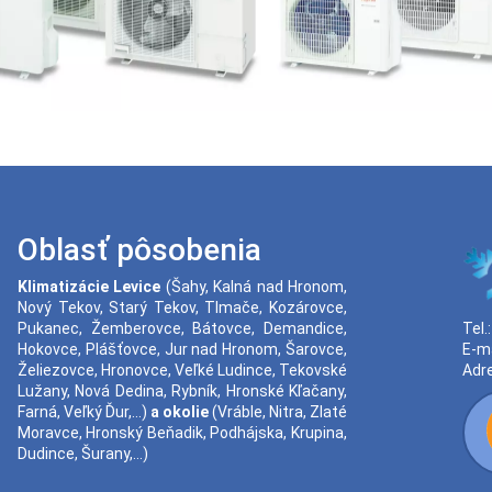
Oblasť pôsobenia
Klimatizácie
Levice
(
Šahy
,
Kalná nad Hronom
,
Nový Tekov
,
Starý Tekov
,
Tlmače
,
Kozárovce
,
Tel.
Pukanec
,
Žemberovce
,
Bátovce
,
Demandice
,
E-ma
Hokovce
,
Plášťovce
,
Jur nad Hronom
,
Šarovce
,
Adr
Želiezovce
,
Hronovce
,
Veľké Ludince
,
Tekovské
Lužany
,
Nová Dedina
,
Rybník
,
Hronské Kľačany
,
Farná
,
Veľký Ďur
,...)
a okolie
(
Vráble
,
Nitra
,
Zlaté
Moravce
,
Hronský Beňadik
,
Podhájska
,
Krupina
,
Dudince
,
Šurany
,...)