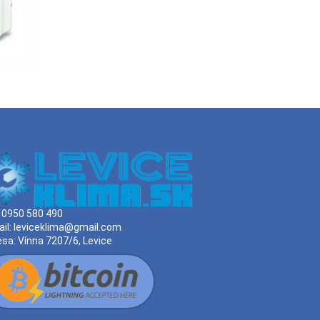
:
0950 580 490
il:
leviceklima@gmail.com
esa:
Vínna 7207/6, Levice