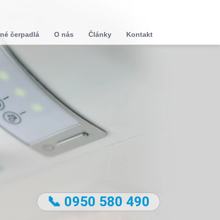
né čerpadlá
O nás
Články
Kontakt
📞 0950 580 490