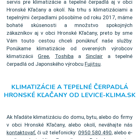
servis pre klimatizácie a tepelné čerpadlá aj v obci
Hronské Kľačany a okolí. Na trhu s klimatizáciami a
tepelnými čerpadlami pôsobíme od roku 2017, máme
bohaté skúsenosti a množstvo spokojných
zákazníkov aj v obci Hronské Kľačany, preto by sme
Vám touto cestou chceli ponúknuť naše služby.
Ponúkame klimatizácie od overených výrobcov
klimatizácii
Gree
,
Toshiba
a
Sinclair
a tepelné
čerpadlá od Japonského výrobcu
Fujitsu
.
KLIMATIZÁCIE A TEPELNÉ ČERPADLÁ
HRONSKÉ KĽAČANY OD LEVICE-KLIMA.SK
Ak hľadáte klimatizáciu do domu, bytu, alebo do firmy
v obci Hronské Kľačany, alebo okolí, neváhajte nás
kontaktovať
, či už telefonicky:
0950 580 490
, alebo e-