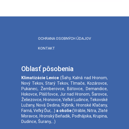
OCHRANA OSOBNÝCH ÚDAJOV
KONTAKT
Oblasť pôsobenia
Klimatizácie
Levice
(
Šahy
,
Kalná nad Hronom
,
Nový Tekov
,
Starý Tekov
,
Tlmače
,
Kozárovce
,
Pukanec
,
Žemberovce
,
Bátovce
,
Demandice
,
Hokovce
,
Plášťovce
,
Jur nad Hronom
,
Šarovce
,
Želiezovce
,
Hronovce
,
Veľké Ludince
,
Tekovské
Lužany
,
Nová Dedina
,
Rybník
,
Hronské Kľačany
,
Farná
,
Veľký Ďur
,...)
a okolie
(
Vráble
,
Nitra
,
Zlaté
Moravce
,
Hronský Beňadik
,
Podhájska
,
Krupina
,
Dudince
,
Šurany
,...)