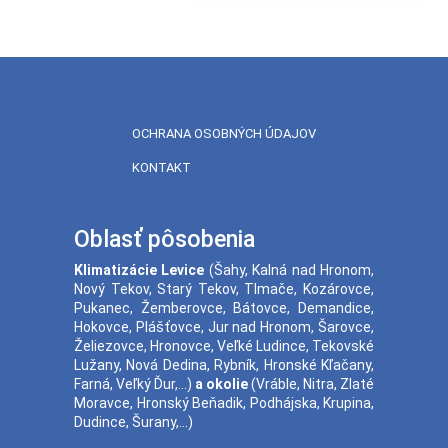
OCHRANA OSOBNÝCH ÚDAJOV
KONTAKT
Oblasť pôsobenia
Klimatizácie
Levice
(
Šahy
,
Kalná nad Hronom
,
Nový Tekov
,
Starý Tekov
,
Tlmače
,
Kozárovce
,
Pukanec
,
Žemberovce
,
Bátovce
,
Demandice
,
Hokovce
,
Plášťovce
,
Jur nad Hronom
,
Šarovce
,
Želiezovce
,
Hronovce
,
Veľké Ludince
,
Tekovské
Lužany
,
Nová Dedina
,
Rybník
,
Hronské Kľačany
,
Farná
,
Veľký Ďur
,...)
a okolie
(
Vráble
,
Nitra
,
Zlaté
Moravce
,
Hronský Beňadik
,
Podhájska
,
Krupina
,
Dudince
,
Šurany
,...)