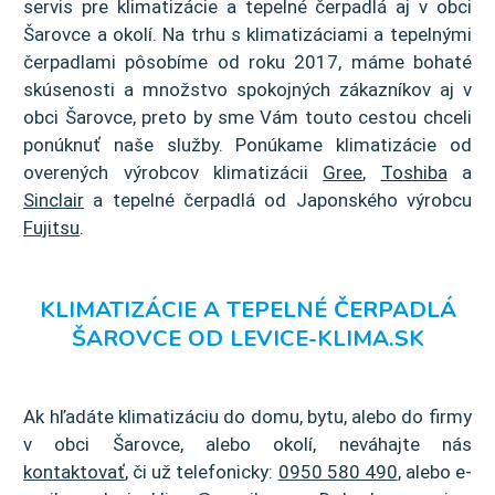
servis pre klimatizácie a tepelné čerpadlá aj v obci
Šarovce a okolí. Na trhu s klimatizáciami a tepelnými
čerpadlami pôsobíme od roku 2017, máme bohaté
skúsenosti a množstvo spokojných zákazníkov aj v
obci Šarovce, preto by sme Vám touto cestou chceli
ponúknuť naše služby. Ponúkame klimatizácie od
overených výrobcov klimatizácii
Gree
,
Toshiba
a
Sinclair
a tepelné čerpadlá od Japonského výrobcu
Fujitsu
.
KLIMATIZÁCIE A TEPELNÉ ČERPADLÁ
ŠAROVCE OD LEVICE-KLIMA.SK
Ak hľadáte klimatizáciu do domu, bytu, alebo do firmy
v obci Šarovce, alebo okolí, neváhajte nás
kontaktovať
, či už telefonicky:
0950 580 490
, alebo e-