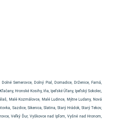
, Dolné Semerovce, Dolný Pial, Domadice, Drženice, Farná,
ačany, Hronské Kosihy, Iňa, Ipeľské Úľany, Ipeľský Sokolec,
Málaš, Malé Kozmálovce, Malé Ludince, Mýtne Ludany, Nová
vka, Sazdice, Sikenica, Slatina, Starý Hrádok, Starý Tekov,
urovce, Veľký Ďur, Vyškovce nad Ipľom, Vyšné nad Hronom,