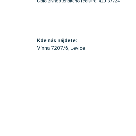
Číslo živnostenského registra: 420-37724
Kde nás nájdete:
Vínna 7207/6, Levice