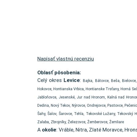
Napísať vlastnú recenziu
Oblasť pôsobenia:
Celý okres
Levice
:
Bajka, Bátovce, Beša, Bielovce
Hokovce, Hontianska Vrbica, Hontianske Trsťany, Horná Seč,
Jabloňovce, Jesenské, Jur nad Hronom, Kalná nad Hronom,
Dedina, Nový Tekov, Nýrovce, Ondrejovce, Pastovce, Pečenic
Šahy, Šalov, Šarovce, Tehla, Tekovské Lužany, Tekovský 
Zalaba, Zbrojníky, Želiezovce, Žemberovce, Žemliare
A
okolie
: Vráble, Nitra, Zlaté Moravce, Hron