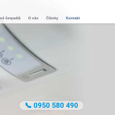
né čerpadlá
O nás
Články
Kontakt
📞 0950 580 490