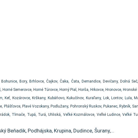
, Bohunice, Bory, Brhlovce, Čajkov, Čaka, Čata, Demandice, Devičany, Dolná Seč
 Horné Semerovce, Horné Túrovce, Horný Pial, Horša, Hrkovce, Hronovce, Hronské Kľ
 Keť, Kozárovce, Krškany, Kubáňovo, Kukučínov, Kuraľany, Lok, Lontov, Lula, 
e, Plášťovce, Plavé Vozokany, Podlužany, Pohronský Ruskov, Pukanec, Rybník, Santo
Hrádok, Tlmače, Tupá, Turá, Uhliská, Veľké Kozmálovce, Veľké Ludince, Veľké T
ský Beňadik, Podhájska, Krupina, Dudince, Šurany,...