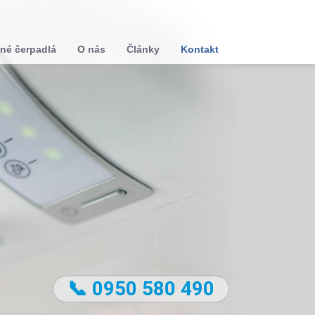
né čerpadlá
O nás
Články
Kontakt
📞 0950 580 490