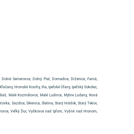
, Dolné Semerovce, Dolný Pial, Domadice, Drženice, Farná,
ačany, Hronské Kosihy, Iňa, Ipeľské Úľany, Ipeľský Sokolec,
Málaš, Malé Kozmálovce, Malé Ludince, Mýtne Ludany, Nová
vka, Sazdice, Sikenica, Slatina, Starý Hrádok, Starý Tekov,
urovce, Veľký Ďur, Vyškovce nad Ipľom, Vyšné nad Hronom,