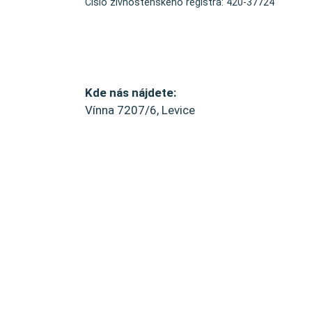
Číslo živnostenského registra: 420-37724
Kde nás nájdete:
Vínna 7207/6, Levice