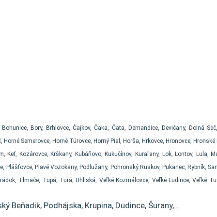
, Bohunice, Bory, Brhlovce, Čajkov, Čaka, Čata, Demandice, Devičany, Dolná Seč
 Horné Semerovce, Horné Túrovce, Horný Pial, Horša, Hrkovce, Hronovce, Hronské Kľ
 Keť, Kozárovce, Krškany, Kubáňovo, Kukučínov, Kuraľany, Lok, Lontov, Lula, 
e, Plášťovce, Plavé Vozokany, Podlužany, Pohronský Ruskov, Pukanec, Rybník, Santo
Hrádok, Tlmače, Tupá, Turá, Uhliská, Veľké Kozmálovce, Veľké Ludince, Veľké T
ský Beňadik, Podhájska, Krupina, Dudince, Šurany,...