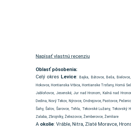
Napísať vlastnú recenziu
Oblasť pôsobenia:
Celý okres
Levice
:
Bajka, Bátovce, Beša, Bielovce
Hokovce, Hontianska Vrbica, Hontianske Trsťany, Horná Seč,
Jabloňovce, Jesenské, Jur nad Hronom, Kalná nad Hronom,
Dedina, Nový Tekov, Nýrovce, Ondrejovce, Pastovce, Pečenic
Šahy, Šalov, Šarovce, Tehla, Tekovské Lužany, Tekovský 
Zalaba, Zbrojníky, Želiezovce, Žemberovce, Žemliare
A
okolie
: Vráble, Nitra, Zlaté Moravce, Hron