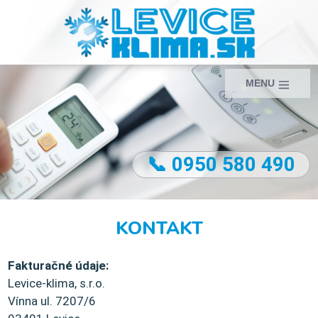
MENU
📞 0950 580 490
KONTAKT
Fakturačné údaje:
Levice-klima, s.r.o.
Vínna ul. 7207/6