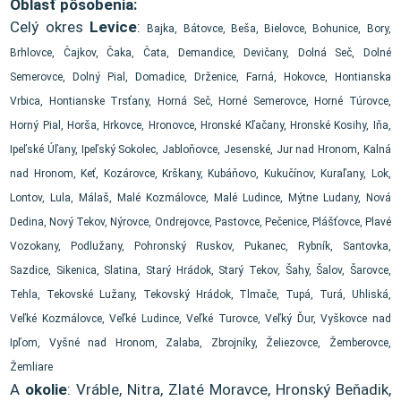
Oblasť pôsobenia:
Celý okres
Levice
:
Bajka, Bátovce, Beša, Bielovce, Bohunice, Bory,
Brhlovce, Čajkov, Čaka, Čata, Demandice, Devičany, Dolná Seč, Dolné
Semerovce, Dolný Pial, Domadice, Drženice, Farná, Hokovce, Hontianska
Vrbica, Hontianske Trsťany, Horná Seč, Horné Semerovce, Horné Túrovce,
Horný Pial, Horša, Hrkovce, Hronovce, Hronské Kľačany, Hronské Kosihy, Iňa,
Ipeľské Úľany, Ipeľský Sokolec, Jabloňovce, Jesenské, Jur nad Hronom, Kalná
nad Hronom, Keť, Kozárovce, Krškany, Kubáňovo, Kukučínov, Kuraľany, Lok,
Lontov, Lula, Málaš, Malé Kozmálovce, Malé Ludince, Mýtne Ludany, Nová
Dedina, Nový Tekov, Nýrovce, Ondrejovce, Pastovce, Pečenice, Plášťovce, Plavé
Vozokany, Podlužany, Pohronský Ruskov, Pukanec, Rybník, Santovka,
Sazdice, Sikenica, Slatina, Starý Hrádok, Starý Tekov, Šahy, Šalov, Šarovce,
Tehla, Tekovské Lužany, Tekovský Hrádok, Tlmače, Tupá, Turá, Uhliská,
Veľké Kozmálovce, Veľké Ludince, Veľké Turovce, Veľký Ďur, Vyškovce nad
Ipľom, Vyšné nad Hronom, Zalaba, Zbrojníky, Želiezovce, Žemberovce,
Žemliare
A
okolie
: Vráble, Nitra, Zlaté Moravce, Hronský Beňadik,