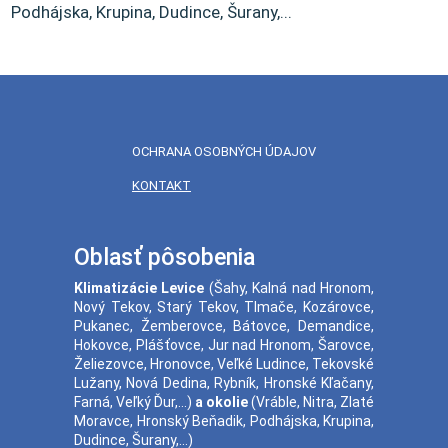
Podhájska, Krupina, Dudince, Šurany,...
OCHRANA OSOBNÝCH ÚDAJOV
KONTAKT
Oblasť pôsobenia
Klimatizácie
Levice
(
Šahy
,
Kalná nad Hronom
,
Nový Tekov
,
Starý Tekov
,
Tlmače
,
Kozárovce
,
Pukanec
,
Žemberovce
,
Bátovce
,
Demandice
,
Hokovce
,
Plášťovce
,
Jur nad Hronom
,
Šarovce
,
Želiezovce
,
Hronovce
,
Veľké Ludince
,
Tekovské
Lužany
,
Nová Dedina
,
Rybník
,
Hronské Kľačany
,
Farná
,
Veľký Ďur
,...)
a okolie
(
Vráble
,
Nitra
,
Zlaté
Moravce
,
Hronský Beňadik
,
Podhájska
,
Krupina
,
Dudince
,
Šurany
,...)