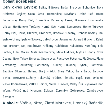
Oblasť pôsobenia:
Celý okres
Levice
:
Bajka, Bátovce, Beša, Bielovce, Bohunice, Bory,
Brhlovce, Čajkov, Čaka, Čata, Demandice, Devičany, Dolná Seč, Dolné
Semerovce, Dolný Pial, Domadice, Drženice, Farná, Hokovce, Hontianska
Vrbica, Hontianske Trsťany, Horná Seč, Horné Semerovce, Horné Túrovce,
Horný Pial, Horša, Hrkovce, Hronovce, Hronské Kľačany, Hronské Kosihy, Iňa,
Ipeľské Úľany, Ipeľský Sokolec, Jabloňovce, Jesenské, Jur nad Hronom, Kalná
nad Hronom, Keť, Kozárovce, Krškany, Kubáňovo, Kukučínov, Kuraľany, Lok,
Lontov, Lula, Málaš, Malé Kozmálovce, Malé Ludince, Mýtne Ludany, Nová
Dedina, Nový Tekov, Nýrovce, Ondrejovce, Pastovce, Pečenice, Plášťovce, Plavé
Vozokany, Podlužany, Pohronský Ruskov, Pukanec, Rybník, Santovka,
Sazdice, Sikenica, Slatina, Starý Hrádok, Starý Tekov, Šahy, Šalov, Šarovce,
Tehla, Tekovské Lužany, Tekovský Hrádok, Tlmače, Tupá, Turá, Uhliská,
Veľké Kozmálovce, Veľké Ludince, Veľké Turovce, Veľký Ďur, Vyškovce nad
Ipľom, Vyšné nad Hronom, Zalaba, Zbrojníky, Želiezovce, Žemberovce,
Žemliare
A
okolie
: Vráble, Nitra, Zlaté Moravce, Hronský Beňadik,