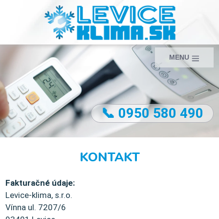
MENU
📞 0950 580 490
KONTAKT
Fakturačné údaje:
Levice-klima, s.r.o.
Vínna ul. 7207/6