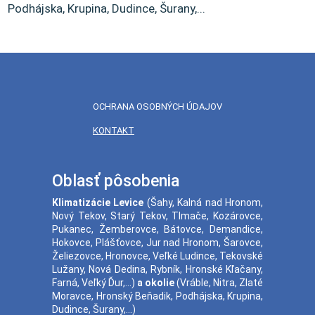
Podhájska, Krupina, Dudince, Šurany,...
OCHRANA OSOBNÝCH ÚDAJOV
KONTAKT
Oblasť pôsobenia
Klimatizácie
Levice
(
Šahy
,
Kalná nad Hronom
,
Nový Tekov
,
Starý Tekov
,
Tlmače
,
Kozárovce
,
Pukanec
,
Žemberovce
,
Bátovce
,
Demandice
,
Hokovce
,
Plášťovce
,
Jur nad Hronom
,
Šarovce
,
Želiezovce
,
Hronovce
,
Veľké Ludince
,
Tekovské
Lužany
,
Nová Dedina
,
Rybník
,
Hronské Kľačany
,
Farná
,
Veľký Ďur
,...)
a okolie
(
Vráble
,
Nitra
,
Zlaté
Moravce
,
Hronský Beňadik
,
Podhájska
,
Krupina
,
Dudince
,
Šurany
,...)