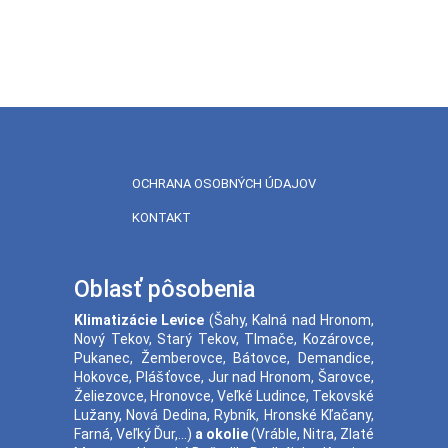
OCHRANA OSOBNÝCH ÚDAJOV
KONTAKT
Oblasť pôsobenia
Klimatizácie
Levice
(
Šahy
,
Kalná nad Hronom
,
Nový Tekov
,
Starý Tekov
,
Tlmače
,
Kozárovce
,
Pukanec
,
Žemberovce
,
Bátovce
,
Demandice
,
Hokovce
,
Plášťovce
,
Jur nad Hronom
,
Šarovce
,
Želiezovce
,
Hronovce
,
Veľké Ludince
,
Tekovské
Lužany
,
Nová Dedina
,
Rybník
,
Hronské Kľačany
,
Farná
,
Veľký Ďur
,...)
a okolie
(
Vráble
,
Nitra
,
Zlaté