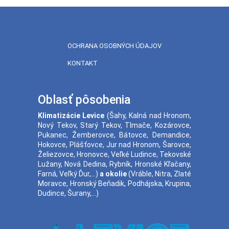
OCHRANA OSOBNÝCH ÚDAJOV
KONTAKT
Oblasť pôsobenia
Klimatizácie
Levice
(
Šahy
,
Kalná nad Hronom
,
Nový Tekov
,
Starý Tekov
,
Tlmače
,
Kozárovce
,
Pukanec
,
Žemberovce
,
Bátovce
,
Demandice
,
Hokovce
,
Plášťovce
,
Jur nad Hronom
,
Šarovce
,
Želiezovce
,
Hronovce
,
Veľké Ludince
,
Tekovské
Lužany
,
Nová Dedina
,
Rybník
,
Hronské Kľačany
,
Farná
,
Veľký Ďur
,...)
a okolie
(
Vráble
,
Nitra
,
Zlaté
Moravce
,
Hronský Beňadik
,
Podhájska
,
Krupina
,
Dudince
,
Šurany
,...)