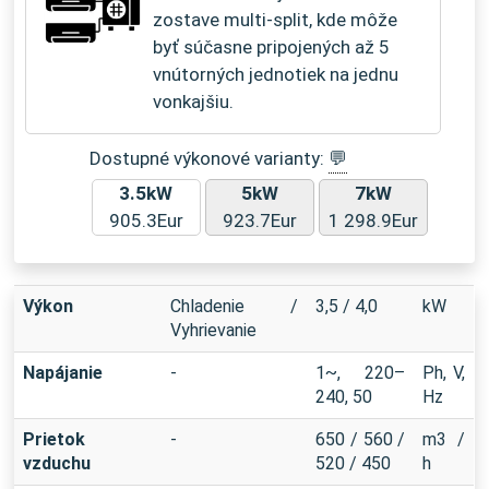
zostave multi-split, kde môže
byť súčasne pripojených až 5
vnútorných jednotiek na jednu
vonkajšiu.
Dostupné výkonové varianty:
💬
3.5kW
5kW
7kW
905.3Eur
923.7Eur
1 298.9Eur
Výkon
Chladenie /
3,5 / 4,0
kW
Vyhrievanie
Napájanie
-
1~, 220–
Ph, V,
240, 50
Hz
Prietok
-
650 / 560 /
m3 /
vzduchu
520 / 450
h