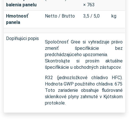
balenia panelu
× 763
Hmotnosť
Netto / Brutto
3,5 / 5,0
kg
panela
Doplňujúci popis
Spoločnosť Gree si vyhradzuje právo
zmeniť špecifikácie bez
predchádzajúceho upozornenia.
Skontrolujte si prosím aktuálne
špecifikácie u obchodných zástupcov.
R32 (jednozložkové chladivo HFC).
Hodnota GWP použitého chladiva: 675
Toto zariadenie obsahuje fluórované
skleníkové plyny zahrnuté v Kjótskom
protokole.