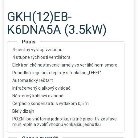
GKH(12)EB-
K6DNA5A (3.5kW)
Popis
4-cestný výstup vzduchu
4 stupne rýchlosti ventilátora
Elektronické nastavenie lamely vo vertikálnom smere
Pohodlná regulácia teploty s funkciou „I FEEL“
Automatický reštart
Infračervený diaľkový ovládač
Nástenný káblový ovládač
Čerpadlo kondenzátu s výtlakom 0,5 m
Biely dizajn
POZN: iba vnútorná jednotka, nutné pripojiť v zostave
multi-split a zvoliť vhodnú vonkajšiu jednotku