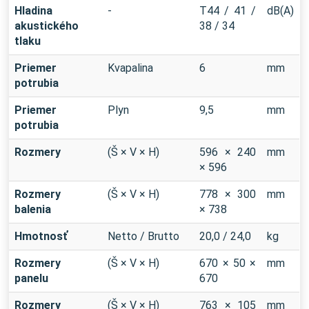
Hladina
-
T44 / 41 /
dB(A)
akustického
38 / 34
tlaku
Priemer
Kvapalina
6
mm
potrubia
Priemer
Plyn
9,5
mm
potrubia
Rozmery
(Š × V × H)
596 × 240
mm
× 596
Rozmery
(Š × V × H)
778 × 300
mm
balenia
× 738
Hmotnosť
Netto / Brutto
20,0 / 24,0
kg
Rozmery
(Š × V × H)
670 × 50 ×
mm
panelu
670
Rozmery
(Š × V × H)
763 × 105
mm