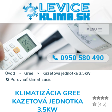
MENU
📞 0950 580 490
Úvod
>
Gree
>
Kazetová jednotka 3.5kW
🔄 Porovnať klimatizáciu
KLIMATIZÁCIA GREE
KAZETOVÁ JEDNOTKA
(4.5)
3.5KW