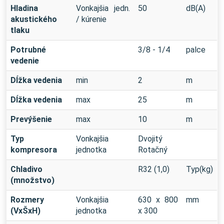
Hladina
Vonkajšia jedn.
50
dB(A)
akustického
/ kúrenie
tlaku
Potrubné
3/8 - 1/4
palce
vedenie
Dĺžka vedenia
min
2
m
Dĺžka vedenia
max
25
m
Prevýšenie
max
10
m
Typ
Vonkajšia
Dvojitý
kompresora
jednotka
Rotačný
Chladivo
R32 (1,0)
Typ(kg)
(množstvo)
Rozmery
Vonkajšia
630 x 800
mm
(VxŠxH)
jednotka
x 300