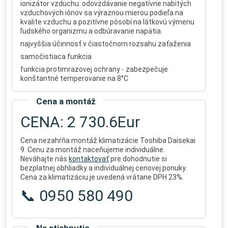
ionizátor vzduchu: odovzdávanie negatívne nabitých
vzduchových iónov sa výraznou mierou podieľa na
kvalite vzduchu a pozitívne pôsobí na látkovú výmenu
ľudského organizmu a odbúravanie napätia.
najvyššia účinnosť v čiastočnom rozsahu zaťaženia
samočistiaca funkcia
funkcia protimrazovej ochrany - zabezpečuje
konštantné temperovanie na 8°C
Cena a montáž
CENA: 2 730.6Eur
Cena nezahŕňa montáž klimatizácie Toshiba Daisekai
9. Cenu za montáž naceňujeme individuálne.
Neváhajte nás
kontaktovať
pre dohodnutie si
bezplatnej obhliadky a individuálnej cenovej ponuky.
Cena za klimatizáciu je uvedená vrátane DPH 23%.
📞 0950 580 490