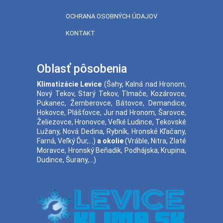
OCHRANA OSOBNÝCH ÚDAJOV
KONTAKT
Oblasť pôsobenia
Klimatizácie
Levice
(
Šahy
,
Kalná nad Hronom
,
Nový Tekov
,
Starý Tekov
,
Tlmače
,
Kozárovce
,
Pukanec
,
Žemberovce
,
Bátovce
,
Demandice
,
Hokovce
,
Plášťovce
,
Jur nad Hronom
,
Šarovce
,
Želiezovce
,
Hronovce
,
Veľké Ludince
,
Tekovské
Lužany
,
Nová Dedina
,
Rybník
,
Hronské Kľačany
,
Farná
,
Veľký Ďur
,...)
a okolie
(
Vráble
,
Nitra
,
Zlaté
Moravce
,
Hronský Beňadik
,
Podhájska
,
Krupina
,
Dudince
,
Šurany
,...)