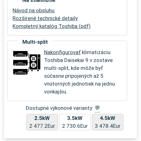
Na stiahnutie
Návod na obsluhu
Rozšírené technické detaily
Kompletný katalóg Toshiba (pdf)
Multi-split
Nakonfigurovať
klimatizáciu
Toshiba Daisekai 9 v zostave
multi-split, kde môže byť
súčasne pripojených až 5
vnútorných jednotiek na jednu
vonkajšiu.
Dostupné výkonové varianty:
💬
2.5kW
3.5kW
4.5kW
2 477.2Eur
2 730.6Eur
3 478.4Eur