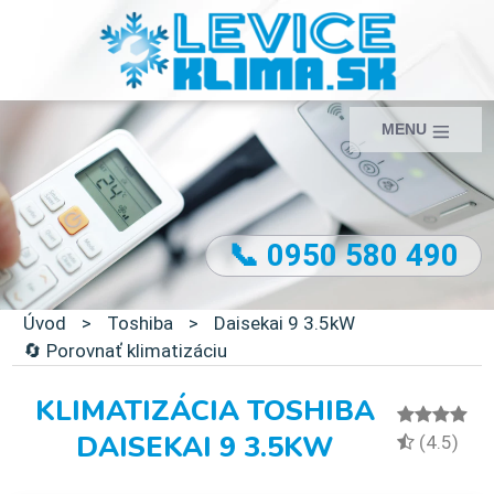
MENU
📞 0950 580 490
Úvod
>
Toshiba
>
Daisekai 9 3.5kW
🔄 Porovnať klimatizáciu
KLIMATIZÁCIA TOSHIBA
DAISEKAI 9 3.5KW
(4.5)