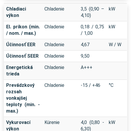
Chladiaci
Chladenie
3,5 (0,90 –
kW
výkon
4,10)
El. príkon (min.
Chladenie
0,18 / 0,75
kW
/ nom. / max.)
/ 1,00
Účinnosť EER
Chladenie
4,67
W / W
Účinnosť SEER
Chladenie
9,50
Energetická
Chladenie
A+++
trieda
Prevádzkový
Chladenie
-15 / +46
°C
rozsah
vonkajšej
teploty (min. -
max.)
Vykurovací
Kúrenie
4,0 (0,80 -
kW
výkon
6,30)