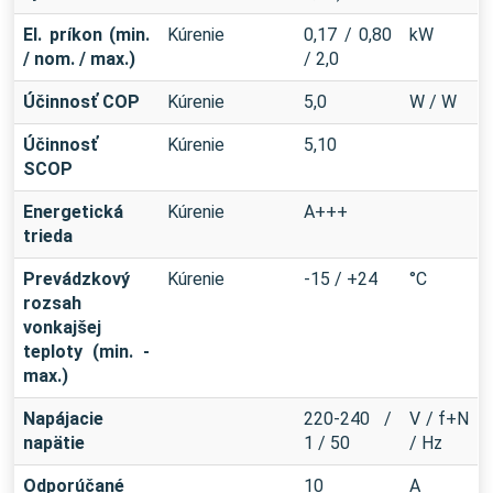
El. príkon (min.
Kúrenie
0,17 / 0,80
kW
/ nom. / max.)
/ 2,0
Účinnosť COP
Kúrenie
5,0
W / W
Účinnosť
Kúrenie
5,10
SCOP
Energetická
Kúrenie
A+++
trieda
Prevádzkový
Kúrenie
-15 / +24
°C
rozsah
vonkajšej
teploty (min. -
max.)
Napájacie
220-240 /
V / f+N
napätie
1 / 50
/ Hz
Odporúčané
10
A