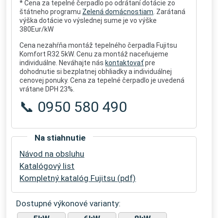
* Cena za tepelné čerpadlo po odrátaní dotácie zo
štátneho programu
Zelená domácnostiam
. Zarátaná
výška dotácie vo výslednej sume je vo výške
380Eur/kW
Cena nezahŕňa montáž tepelného čerpadla Fujitsu
Komfort R32 5kW. Cenu za montáž naceňujeme
individuálne. Neváhajte nás
kontaktovať
pre
dohodnutie si bezplatnej obhliadky a individuálnej
cenovej ponuky. Cena za tepelné čerpadlo je uvedená
vrátane DPH 23%.
📞 0950 580 490
Na stiahnutie
Návod na obsluhu
Katalógový list
Kompletný katalóg Fujitsu (pdf)
Dostupné výkonové varianty: