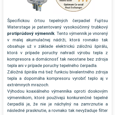
Špecifickou črtou tepelných čerpadiel Fujitsu
Waterstage je patentovaný vysokoúčinný trubkový
protiprúdový výmenník
. Tento výmenník je vnorený
v malej akumulačnej nádrži, ktorá rovnako tak
obsahuje už v základe elektrickú záložnú špirálu,
ktorá v prípade poruchy nahradí výrobu tepla z
kompresora a domácnosť tak neostane bez zdroja
tepla ani v prípade poruchy tepelného čerpadla.
Záložná špirála má tiež funkciu bivalentného zdroja
tepla a dopomáha kompresoru vyrobiť teplo aj v
extrémnych mrazoch.
Výhodou koaxiálneho výmenníka oproti doskovým
výmenníkom, ktoré používajú konkurenčné tepelné
čerpadlá je, že nie je náchylný na zamrznutie a
následné prasknutie, a rovnako tak nevyžaduje filter