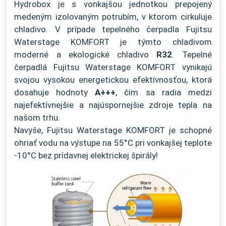
Hydrobox je s vonkajšou jednotkou prepojený
medeným izolovaným potrubím, v ktorom cirkuluje
chladivo. V prípade tepelného čerpadla Fujitsu
Waterstage KOMFORT je týmto chladivom
moderné a ekologické chladivo
R32
. Tepelné
čerpadlá Fujitsu Waterstage KOMFORT vynikajú
svojou vysokou energetickou efektívnosťou, ktorá
dosahuje hodnoty
A+++
, čím sa radia medzi
najefektívnejšie a najúspornejšie zdroje tepla na
našom trhu.
Navyše, Fujitsu Waterstage KOMFORT je schopné
ohriať vodu na výstupe na 55°C pri vonkajšej teplote
-10°C bez prídavnej elektrickej špirály!