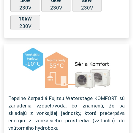
5kW
6kW
8kW
230V
230V
230V
10kW
230V
Tepelné čerpadlá Fujitsu Waterstage KOMFORT sú
zariadenia vzduch/voda, čo znamená, že sa
skladajú z vonkajšej jednotky, ktorá prečerpáva
energiu z vonkajšieho prostredia (vzduchu) do
vnútorného hydroboxu.