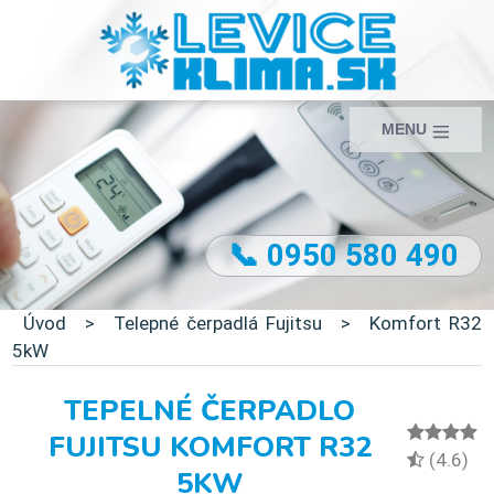
MENU
📞 0950 580 490
Úvod
>
Telepné čerpadlá Fujitsu
>
Komfort R32
5kW
TEPELNÉ ČERPADLO
FUJITSU KOMFORT R32
(4.6)
5KW