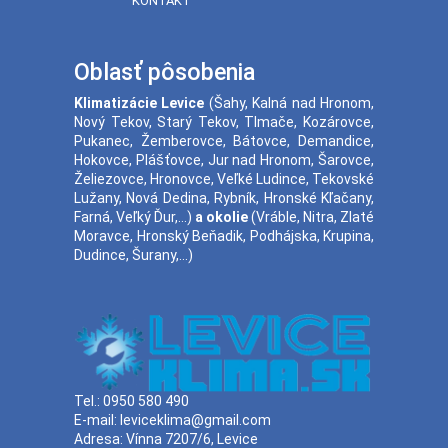
KONTAKT
Oblasť pôsobenia
Klimatizácie
Levice
(
Šahy
,
Kalná nad Hronom
,
Nový Tekov
,
Starý Tekov
,
Tlmače
,
Kozárovce
,
Pukanec
,
Žemberovce
,
Bátovce
,
Demandice
,
Hokovce
,
Plášťovce
,
Jur nad Hronom
,
Šarovce
,
Želiezovce
,
Hronovce
,
Veľké Ludince
,
Tekovské
Lužany
,
Nová Dedina
,
Rybník
,
Hronské Kľačany
,
Farná
,
Veľký Ďur
,...)
a okolie
(
Vráble
,
Nitra
,
Zlaté
Moravce
,
Hronský Beňadik
,
Podhájska
,
Krupina
,
Dudince
,
Šurany
,...)
Tel.:
0950 580 490
E-mail:
leviceklima@gmail.com
Adresa:
Vínna 7207/6, Levice