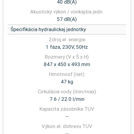
40 dB(A)
57 dB(A)
Špecifikácia hydraulickej jednotky
1 fáza, 230V, 50Hz
847 x 450 x 493 mm
47 kg
7.6 / 22.0 l/min
--
--