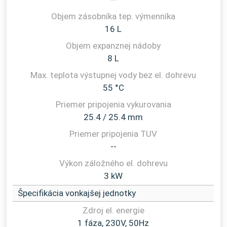
16 L
8 L
55 °C
25.4 / 25.4 mm
--
3 kW
Špecifikácia vonkajšej jednotky
1 fáza, 230V, 50Hz