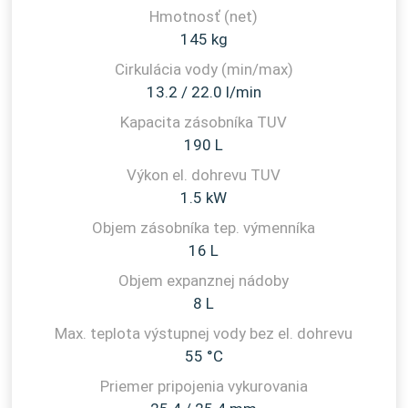
145 kg
13.2 / 22.0 l/min
190 L
1.5 kW
16 L
8 L
55 °C