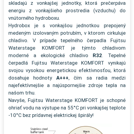
skladajú z vonkajšej jednotky, ktorá prečerpáva
energiu z vonkajšieho prostredia (vzduchu) do
vnútorného hydroboxu.
Hydrobox je s vonkajšou jednotkou prepojený
medeným izolovaným potrubím, v ktorom cirkuluje
chladivo. V prípade tepelného čerpadla Fujitsu
Waterstage KOMFORT je týmto chladivom
moderné a ekologické chladivo
R32
. Tepelné
čerpadlá Fujitsu Waterstage KOMFORT vynikajú
svojou vysokou energetickou efektívnosťou, ktorá
dosahuje hodnoty
A+++
, čím sa radia medzi
najefektívnejšie a najúspornejšie zdroje tepla na
našom trhu.
Navyše, Fujitsu Waterstage KOMFORT je schopné
ohriať vodu na výstupe na 55°C pri vonkajšej teplote
-10°C bez prídavnej elektrickej špirály!