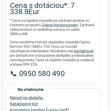
Cena s dotáciou*: 7
338.8Eur
* Cena za tepelné čerpadlo po odrátaní dotácie zo
štátneho programu
Zelená domácnostiam
. Zarátaná
výška dotácie vo výslednej sume je vo výške
380Eur/kW
Cena nezahŕňa montáž tepelného čerpadla Fujitsu
Komfort R32 10kW s TUV. Cenu za montáž
naceňujeme individuálne. Neváhajte nás
kontaktovať
pre dohodnutie si bezplatnej obhliadky a individuálnej
cenovej ponuky. Cena za tepelné čerpadlo je uvedená
vrátane DPH 23%.
📞 0950 580 490
Na stiahnutie
Návod na obsluhu
Katalógový list
Kompletný katalóg Fujitsu (pdf)