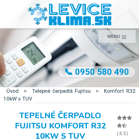
MENU
📞 0950 580 490
Úvod
>
Telepné čerpadlá Fujitsu
>
Komfort R32
10kW s TUV
TEPELNÉ ČERPADLO
FUJITSU KOMFORT R32
(4.5)
10KW S TUV