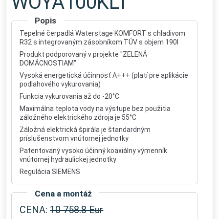
WOYA100KLT
Popis
Tepelné čerpadlá Waterstage KOMFORT s chladivom
R32 s integrovaným zásobníkom TÚV s objem 190l
Produkt podporovaný v projekte "ZELENÁ
DOMÁCNOSTIAM"
Vysoká energetická účinnosť A+++ (platí pre aplikácie
podlahového vykurovania)
Funkcia vykurovania až do -20°C
Maximálna teplota vody na výstupe bez použitia
záložného elektrického zdroja je 55°C
Záložná elektrická špirála je štandardným
príslušenstvom vnútornej jednotky
Patentovaný vysoko účinný koaxiálny výmenník
vnútornej hydraulickej jednotky
Regulácia SIEMENS
Cena a montáž
CENA:
10 758.8 Eur