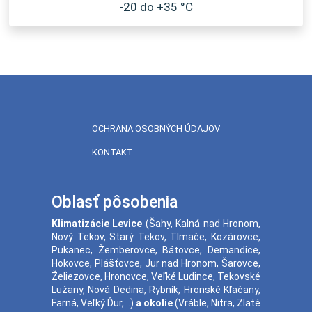
-20 do +35 °C
OCHRANA OSOBNÝCH ÚDAJOV
KONTAKT
Oblasť pôsobenia
Klimatizácie
Levice
(
Šahy
,
Kalná nad Hronom
,
Nový Tekov
,
Starý Tekov
,
Tlmače
,
Kozárovce
,
Pukanec
,
Žemberovce
,
Bátovce
,
Demandice
,
Hokovce
,
Plášťovce
,
Jur nad Hronom
,
Šarovce
,
Želiezovce
,
Hronovce
,
Veľké Ludince
,
Tekovské
Lužany
,
Nová Dedina
,
Rybník
,
Hronské Kľačany
,
Farná
,
Veľký Ďur
,...)
a okolie
(
Vráble
,
Nitra
,
Zlaté