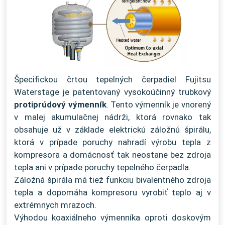
Špecifickou črtou tepelných čerpadiel Fujitsu
Waterstage je patentovaný vysokoúčinný trubkový
protiprúdový výmenník
. Tento výmenník je vnorený
v malej akumulačnej nádrži, ktorá rovnako tak
obsahuje už v základe elektrickú záložnú špirálu,
ktorá v prípade poruchy nahradí výrobu tepla z
kompresora a domácnosť tak neostane bez zdroja
tepla ani v prípade poruchy tepelného čerpadla.
Záložná špirála má tiež funkciu bivalentného zdroja
tepla a dopomáha kompresoru vyrobiť teplo aj v
extrémnych mrazoch.
Výhodou koaxiálneho výmenníka oproti doskovým