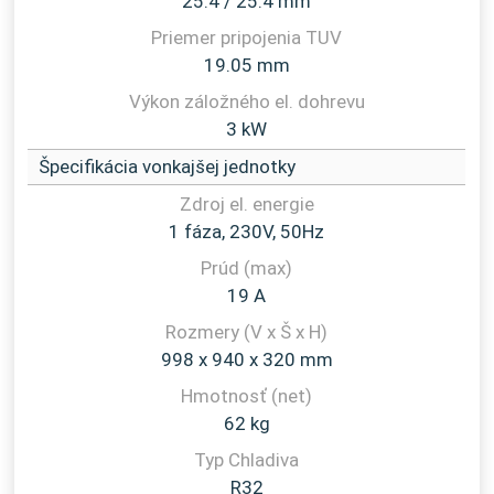
25.4 / 25.4 mm
19.05 mm
3 kW
Špecifikácia vonkajšej jednotky
1 fáza, 230V, 50Hz
19 A
998 x 940 x 320 mm
62 kg
R32