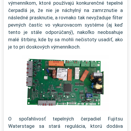
výmenníkom, ktoré používajú konkurenčné tepelné
čerpadlá je, že nie je náchylný na zamrznutie a
následné prasknutie, a rovnako tak nevyžaduje filter
pevných častíc vo vykurovacom systéme (aj keď
tento je stále odporúčaný), nakoľko neobsahuje
malé štrbiny, kde by sa mohli nečistoty usadiť, ako
je to pri doskových výmenníkoch.
O spoľahlivosť tepelných čerpadiel Fujitsu
Waterstage sa stará regulácia, ktorú dodáva