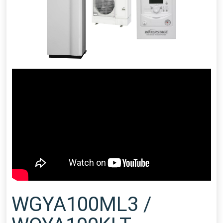
WGYA100ML3 /