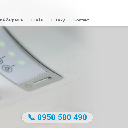
né čerpadlá
O nás
Články
Kontakt
📞 0950 580 490