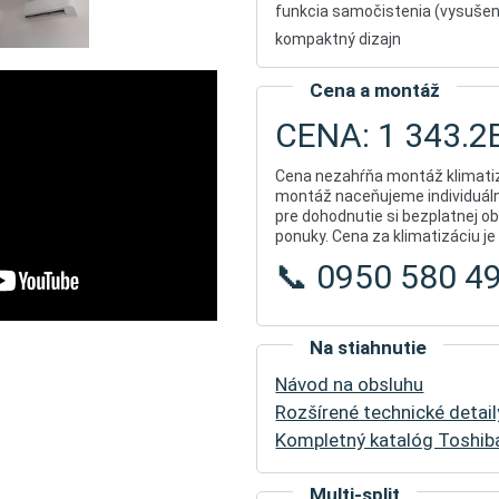
funkcia samočistenia (vysušen
kompaktný dizajn
Cena a montáž
CENA: 1 343.2
Cena nezahŕňa montáž klimatiz
montáž naceňujeme individuál
pre dohodnutie si bezplatnej ob
ponuky. Cena za klimatizáciu j
📞 0950 580 4
Na stiahnutie
Návod na obsluhu
Rozšírené technické detail
Kompletný katalóg Toshiba
Multi-split