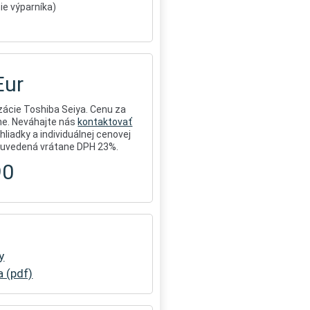
ie výparníka)
Eur
ácie Toshiba Seiya. Cenu za
ne. Neváhajte nás
kontaktovať
hliadky a individuálnej cenovej
e uvedená vrátane DPH 23%.
90
y
 (pdf)