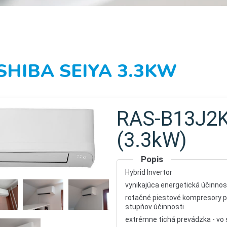
SHIBA SEIYA 3.3KW
RAS-B13J2
(3.3kW)
Popis
Hybrid Invertor
vynikajúca energetická účinnosť
rotačné piestové kompresory 
stupňov účinnosti
extrémne tichá prevádzka - vo s