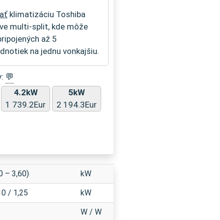
ať
klimatizáciu Toshiba
ve multi-split, kde môže
pripojených až 5
dnotiek na jednu vonkajšiu.
y:
💬
4.2kW
5kW
1 739.2Eur
2 194.3Eur
0 – 3,60)
kW
10 / 1,25
kW
W / W