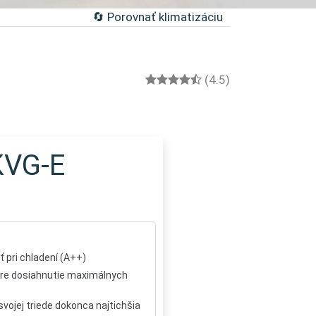
🔄 Porovnať klimatizáciu
(4.5)
KVG-E
 pri chladení (A++)
pre dosiahnutie maximálnych
vojej triede dokonca najtichšia