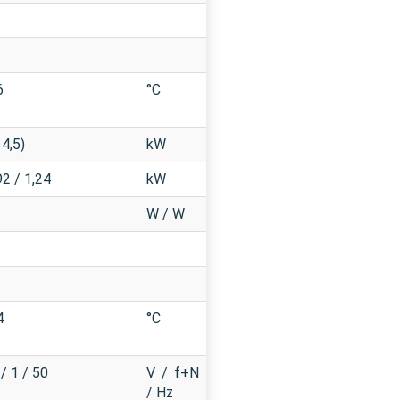
6
°C
 4,5)
kW
92 / 1,24
kW
W / W
4
°C
/ 1 / 50
V / f+N
/ Hz