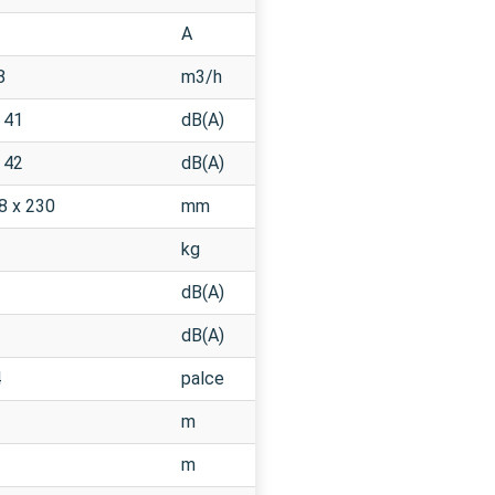
A
8
m3/h
 41
dB(A)
 42
dB(A)
8 x 230
mm
kg
dB(A)
dB(A)
4
palce
m
m