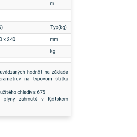
m
6)
Typ(kg)
0 x 240
mm
kg
d uvádzaných hodnôt na základe
parametrov na typovom štítku
žitého chladiva: 675
vé plyny zahrnuté v Kjótskom