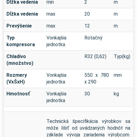
Dĺžka vedenia
min
2
m
Dĺžka vedenia
max
20
m
Prevýšenie
max
12
m
Typ
Vonkajšia
Rotačný
kompresora
jednotka
Chladivo
R32 (0,62)
Typ(kg)
(množstvo)
Rozmery
Vonkajšia
550 x 780
mm
(VxŠxH)
jednotka
x 290
Hmotnosť
Vonkajšia
30
kg
jednotka
Technická špecifikácia výrobkov sa
môže líšiť od uvádzaných hodnôt na
základe vývoja zariadenia výrobcom.