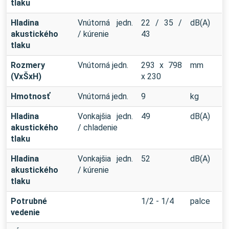
tlaku
Hladina
Vnútorná jedn.
22 / 35 /
dB(A)
akustického
/ kúrenie
43
tlaku
Rozmery
Vnútorná jedn.
293 x 798
mm
(VxŠxH)
x 230
Hmotnosť
Vnútorná jedn.
9
kg
Hladina
Vonkajšia jedn.
49
dB(A)
akustického
/ chladenie
tlaku
Hladina
Vonkajšia jedn.
52
dB(A)
akustického
/ kúrenie
tlaku
Potrubné
1/2 - 1/4
palce
vedenie