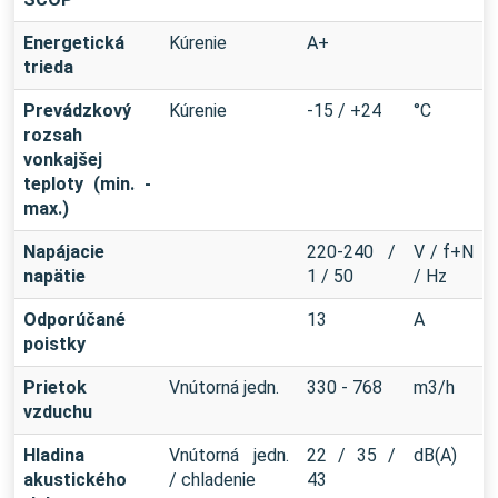
Energetická
Kúrenie
A+
trieda
Prevádzkový
Kúrenie
-15 / +24
°C
rozsah
vonkajšej
teploty (min. -
max.)
Napájacie
220-240 /
V / f+N
napätie
1 / 50
/ Hz
Odporúčané
13
A
poistky
Prietok
Vnútorná jedn.
330 - 768
m3/h
vzduchu
Hladina
Vnútorná jedn.
22 / 35 /
dB(A)
akustického
/ chladenie
43