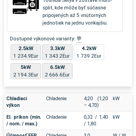
Toshiba Seiya v zostave multi-
split, kde môže byť súčasne
pripojených až 5 vnútorných
jednotiek na jednu vonkajšiu.
Dostupné výkonové varianty:
💬
2.5kW
3.3kW
4.2kW
1 234.9Eur
1 343.2Eur
1 739.2Eur
5kW
6.5kW
2 194.3Eur
2 666.6Eur
Chladiaci
Chladenie
4,20 (1,20
kW
výkon
– 4,70)
El. príkon (min.
Chladenie
0,32 / 1,40
kW
/ nom. / max.)
/ 1,80
Účinnosť EER
Chladenie
3,0
W / W