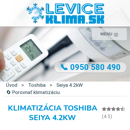
MENU
📞 0950 580 490
Úvod
>
Toshiba
>
Seiya 4.2kW
🔄 Porovnať klimatizáciu
KLIMATIZÁCIA TOSHIBA
SEIYA 4.2KW
(4.5)