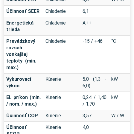
Účinnosť SEER
Chladenie
6,1
Energetická
Chladenie
A++
trieda
Prevádzkový
Chladenie
-15 / +46
°C
rozsah
vonkajšej
teploty (min. -
max.)
Vykurovací
Kúrenie
5,0 (1,3 -
kW
výkon
6,0)
El. príkon (min.
Kúrenie
0,24 / 1,40
kW
/ nom. / max.)
/ 1,70
Účinnosť COP
Kúrenie
3,57
W / W
Účinnosť
Kúrenie
4,0
SCOP