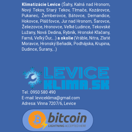
Klimatizácie
Levice
(
Šahy
,
Kalná nad Hronom
,
Nový Tekov
,
Starý Tekov
,
Tlmače
,
Kozárovce
,
Pukanec
,
Žemberovce
,
Bátovce
,
Demandice
,
Hokovce
,
Plášťovce
,
Jur nad Hronom
,
Šarovce
,
Želiezovce
,
Hronovce
,
Veľké Ludince
,
Tekovské
Lužany
,
Nová Dedina
,
Rybník
,
Hronské Kľačany
,
Farná
,
Veľký Ďur
,...)
a okolie
(
Vráble
,
Nitra
,
Zlaté
Moravce
,
Hronský Beňadik
,
Podhájska
,
Krupina
,
Dudince
,
Šurany
,...)
Tel.:
0950 580 490
E-mail:
leviceklima@gmail.com
Adresa:
Vínna 7207/6, Levice