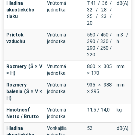
Hladina
Vnútorná
T41 / 36 /
dB(A)
akustického
jednotka
32 / 28 /
tlaku
25 / 23 /
20
Prietok
Vnútorná
550 / 450 /
m3 /
vzduchu
jednotka
390 / 330 /
h
290 / 250 /
220
Rozmery (Š × V
Vnútorná
860 × 305
mm
× H)
jednotka
× 170
Rozmery
Vnútorná
935 × 388
mm
balenia (Š × V ×
jednotka
× 295
H)
Hmotnosť
Vnútorná
11,5 / 14,0
kg
Netto / Brutto
jednotka
Hladina
Vonkajšia
52
dB(A)
akustického
jednotka