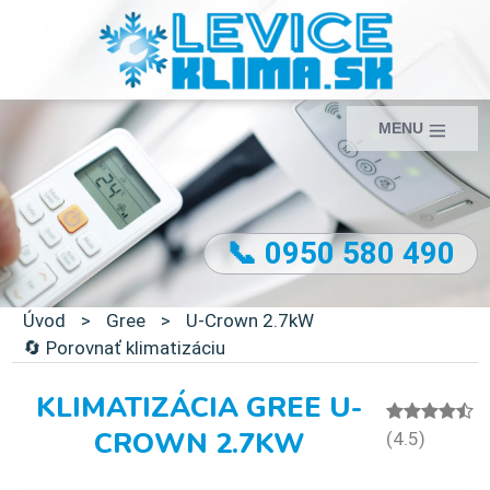
MENU
📞 0950 580 490
Úvod
>
Gree
>
U-Crown 2.7kW
🔄 Porovnať klimatizáciu
KLIMATIZÁCIA GREE U-
CROWN 2.7KW
(4.5)