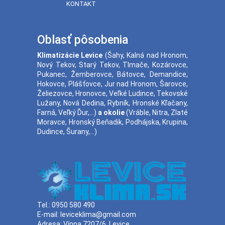
KONTAKT
Oblasť pôsobenia
Klimatizácie
Levice
(
Šahy
,
Kalná nad Hronom
,
Nový Tekov
,
Starý Tekov
,
Tlmače
,
Kozárovce
,
Pukanec
,
Žemberovce
,
Bátovce
,
Demandice
,
Hokovce
,
Plášťovce
,
Jur nad Hronom
,
Šarovce
,
Želiezovce
,
Hronovce
,
Veľké Ludince
,
Tekovské
Lužany
,
Nová Dedina
,
Rybník
,
Hronské Kľačany
,
Farná
,
Veľký Ďur
,...)
a okolie
(
Vráble
,
Nitra
,
Zlaté
Moravce
,
Hronský Beňadik
,
Podhájska
,
Krupina
,
Dudince
,
Šurany
,...)
Tel.:
0950 580 490
E-mail:
leviceklima@gmail.com
Adresa:
Vínna 7207/6, Levice