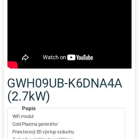
GWH09UB-K6DNA4A
(2.7kW)
Popis
WiFi modul
Cold Plasma generátor
Priestorový 3D výstup vzduchu