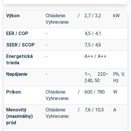
Výkon
Chladenie /
2,7 / 3,2
kW
Vyhrievanie
EER / COP
-
4,5 / 4,1
SEER / SCOP
-
7,5 / 4,6
Energetická
-
A++ / A++
trieda
Napájanie
-
1~, 220–
Ph, V,
240, 50
Hz
Príkon
Chladenie /
600 / 780
W
Vyhrievanie
Menovitý
Chladenie /
7,6 / 10,5
A
(maximálny)
Vyhrievanie
prúd