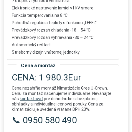
7 stupňov rýchlosti ventilátora
Elektronické nastavenie lamiel v H/V smere
Funkcia temperovania na 8 °C
Pohodlná regulácia teploty s funkciou „I FEEL“
Prevádzkový rozsah chladenia -18 – 54 °C
Prevádzkový rozsah vyhrievania -30 – 24 °C
Automatický reštart
Strieborný dizajn vnútornej jednotky
Cena a montáž
CENA: 1 980.3Eur
Cena nezahŕňa montáž klimatizácie Gree U-Crown.
Cenu za montáž naceňujeme individuálne. Neváhajte
nás
kontaktovať
pre dohodnutie si bezplatnej
obhliadky a individuálnej cenovej ponuky. Cena za
klimatizáciu je uvedená vrátane DPH 23%.
📞 0950 580 490