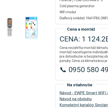
Funkcia „TEMPEROVÁNÍ 8 °C“
Cold plasma generátor
WiFi modul
Diaľkový ovládač YAA1FB6 (WiFi
Cena a montáž
CENA: 1 124.2
Cena nezahŕňa montáž klimatiz
montáž naceňujeme individuál
pre dohodnutie si bezplatnej ob
ponuky. Cena za klimatizáciu j
📞 0950 580 4
Na stiahnutie
Návod - EWPE Smart WIFI a
Návod na obsluhu
Kompletný katalóg Sinclair