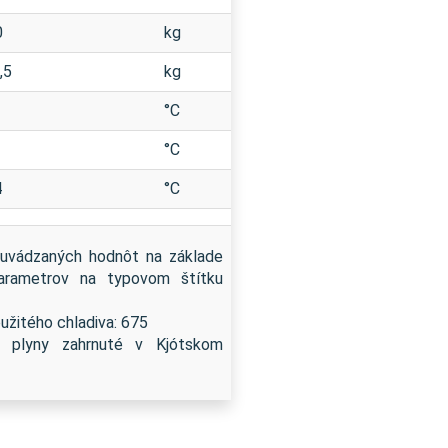
0
kg
,5
kg
°C
°C
4
°C
d uvádzaných hodnôt na základe
parametrov na typovom štítku
žitého chladiva: 675
vé plyny zahrnuté v Kjótskom