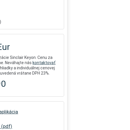
)
Eur
ácie Sinclair Keyon. Cenu za
ne. Neváhajte nás
kontaktovať
hliadky a individuálnej cenovej
e uvedená vrátane DPH 23%.
90
plikácia
 (pdf)