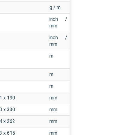
g / m
inch /
mm
inch /
mm
m
m
m
1 x 190
mm
0 x 330
mm
4 x 262
mm
3 x 615
mm