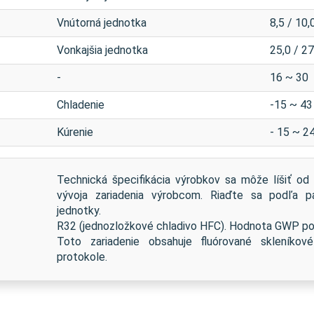
Vnútorná jednotka
8,5 / 10,
Vonkajšia jednotka
25,0 / 27
-
16 ~ 30
Chladenie
-15 ~ 43
Kúrenie
- 15 ~ 2
Technická špecifikácia výrobkov sa môže líšiť o
vývoja zariadenia výrobcom. Riaďte sa podľa 
jednotky.
R32 (jednozložkové chladivo HFC). Hodnota GWP pou
Toto zariadenie obsahuje fluórované skleníko
protokole.