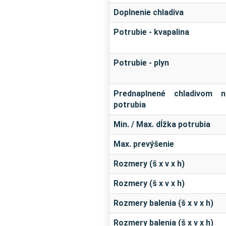
Doplnenie chladiva
Potrubie - kvapalina
Potrubie - plyn
Prednaplnené chladivom n
potrubia
Min. / Max. dĺžka potrubia
Max. prevýšenie
Rozmery (š x v x h)
Rozmery (š x v x h)
Rozmery balenia (š x v x h)
Rozmery balenia (š x v x h)