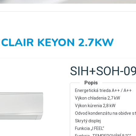
NCLAIR KEYON 2.7KW
SIH+SOH-09
Popis
Energetická trieda A++ / A++
Výkon chladenia 2,7 kW
Výkon kúrenia 2,8 kW
Odvod kondenzátu na obidve s
Skrytý displej
Funkcia „I FEEL“