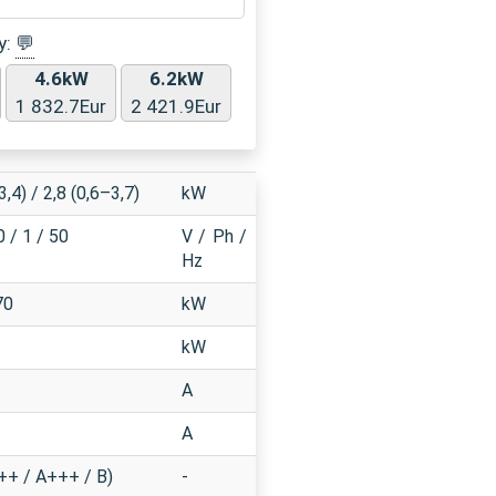
y:
💬
4.6kW
6.2kW
1 832.7Eur
2 421.9Eur
3,4) / 2,8 (0,6–3,7)
kW
 / 1 / 50
V / Ph /
Hz
70
kW
kW
A
A
++ / A+++ / B)
-