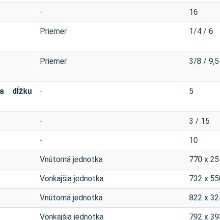
-
16
Priemer
1/4 / 6
Priemer
3/8 / 9,5
a dĺžku
-
5
-
3 / 15
-
10
Vnútorná jednotka
770 x 25
Vonkajšia jednotka
732 x 55
Vnútorná jednotka
822 x 32
Vonkajšia jednotka
792 x 39