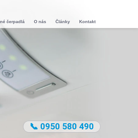
né čerpadlá
O nás
Články
Kontakt
📞 0950 580 490