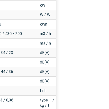
kW
W / W
3
kWh
0 / 430 / 290
m3 / h
m3 / h
 34 / 23
dB(A)
dB(A)
 44 / 36
dB(A)
dB(A)
l / h
3 / 0,36
type /
kg / t